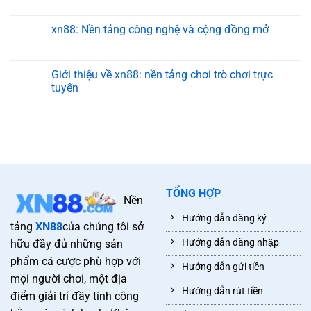
gia và khám phá thế giới thể thao.
xn88: Nền tảng công nghệ và cộng đồng mở
Điểm đáng chú ý là sự tích hợp mượt mà giữa trải nghiệm
xem trận đấu và trải nghiệm tham gia hoạt động tương
tác. Người dùng có thể xem video trực tiếp, nghe bình luận
Giới thiệu về xn88: nền tảng chơi trò chơi trực
chuyên gia và tham gia vào các cuộc thảo luận trong thời
tuyến
gian thực, từ đó cảm nhận nhịp điệu của trận đấu một
cách trọn vẹn. Hệ thống cũng cung cấp các công cụ cá
nhân hóa giao diện, cho phép người dùng sắp xếp danh
sách sự kiện theo như cầu của riêng mình, lựa chọn các
loại bảng dữ liệu hiển thị và điều chỉnh độ chi tiết của các
phân tích. Tất cả những điều này nhằm tạo ra một môi
TỔNG HỢP
Nền
trường thân thiện, nơi mỗi người dùng có thể tận hưởng
Hướng dẫn đăng ký
đúng mức đam mê thể thao của mình mà không bị xao
tảng
XN88
của chúng tôi sở
nhãng bởi nhịp độ nhanh của dữ liệu và thông tin.
Hướng dẫn đăng nhập
hữu đầy đủ những sản
phẩm cá cược phù hợp với
Hướng dẫn gửi tiền
Trong thực tế sử dụng, xn88 the thao còn nổi bật ở tính linh
mọi người chơi, một địa
hoạt và khả năng mở rộng. Khi các sự kiện lớn hoặc giải
Hướng dẫn rút tiền
điểm giải trí đầy tính công
đấu đặc thù diễn ra, nền tảng có thể điều chỉnh nhanh