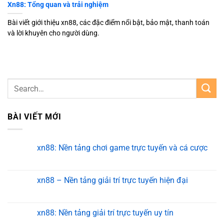
xn88 the thao – Tổng quan về sản phẩm và vị thế thị trường
Xn88: Tổng quan và trải nghiệm
Bài viết giới thiệu xn88, các đặc điểm nổi bật, bảo mật, thanh toán
Các chức năng và dịch vụ cốt lõi của xn88 the
và lời khuyên cho người dùng.
thao
Trong một hệ sinh thái thể thao số hóa, các chức năng và
dịch vụ cốt lõi đóng vai trò như xương sống giúp người
dùng dễ dàng tiếp cận và tận hưởng trải nghiệm. Với xn88
the thao, các chức năng này được thiết kế đồng bộ, tối ưu
hóa cho hiệu suất và sự tiện dụng. Bạn có thể theo dõi diễn
BÀI VIẾT MỚI
biến trận đấu theo thời gian thực, nhận thông báo khi có sự
kiện quan trọng, xem lại các kho dữ liệu lịch sử và danh
xn88: Nền tảng chơi game trực tuyến và cá cược
mục các trận đấu trước đó để có cái nhìn tổng quan. Hệ
thống cũng tích hợp các công cụ phân tích, cho phép người
dùng so sánh các biến số như tỷ lệ cược, handicap, tổng
xn88 – Nền tảng giải trí trực tuyến hiện đại
điểm và các yếu tố ảnh hưởng. Các tính năng này được
xây dựng nhằm mục đích phục vụ cả người hâm mộ trung
xn88: Nền tảng giải trí trực tuyến uy tín
thành lẫn người mới, giúp họ có được sự tự tin khi tham