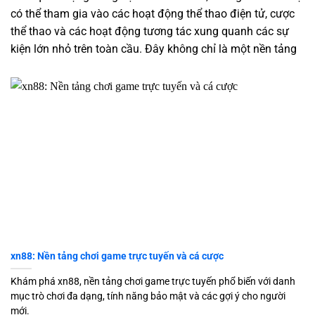
có thể tham gia vào các hoạt động thể thao điện tử, cược
thể thao và các hoạt động tương tác xung quanh các sự
kiện lớn nhỏ trên toàn cầu. Đây không chỉ là một nền tảng
mà còn là một cộng đồng, nơi người chơi, người xem và
người phân tích có thể kết nối với nhau trên một không
gian an toàn, dễ sử dụng và đầy cảm hứng. Trải nghiệm
xn88
the thao không chỉ dừng lại ở tỷ lệ cược hay thống kê
mà còn mở ra một cách thức tiếp cận mới với thế giới thể
thao, nơi công nghệ và con người hỗ trợ lẫn nhau để có
được những khoảnh khắc hứng khởi và nhận thức sâu sắc
hơn về trò chơi và môn thể thao ưa thích.
Để trải nghiệm
xn88
the thao một cách tốt nhất, người
dùng được mời tham gia vào một hệ sinh thái có tính mở
cao, cho phép tùy chỉnh giao diện, theo dõi tiến trình và cá
xn88: Nền tảng chơi game trực tuyến và cá cược
nhân hóa trải nghiệm. Từ những bảng số liệu thời gian
Khám phá xn88, nền tảng chơi game trực tuyến phổ biến với danh
thực, lịch sự kiện cho tới các phân tích chuyên sâu, mọi yếu
mục trò chơi đa dạng, tính năng bảo mật và các gợi ý cho người
tố đều được thiết kế để mang lại sự thuận tiện tối đa cho
mới.