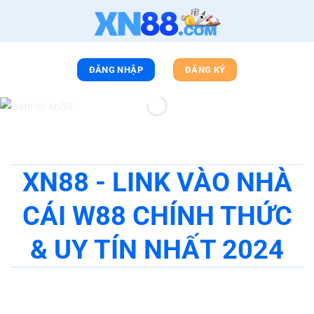
Chuyển
đến
nội
dung
ĐĂNG NHẬP
ĐĂNG KÝ
XN88 - LINK VÀO NHÀ
CÁI W88 CHÍNH THỨC
& UY TÍN NHẤT 2024