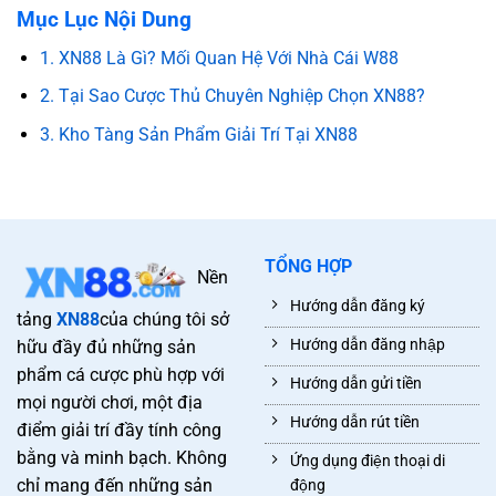
Mục Lục Nội Dung
1. XN88 Là Gì? Mối Quan Hệ Với Nhà Cái W88
2. Tại Sao Cược Thủ Chuyên Nghiệp Chọn XN88?
3. Kho Tàng Sản Phẩm Giải Trí Tại XN88
3.1. Cá Cược Thể Thao Đỉnh Cao
3.2. Live Casino Đẳng Cấp 5 Sao
3.3. Slot Game & Bắn Cá Đổi Thưởng
TỔNG HỢP
Nền
Hướng dẫn đăng ký
4. Hướng Dẫn Tham Gia Cá Cược Tại XN88
tảng
XN88
của chúng tôi sở
Hướng dẫn đăng nhập
hữu đầy đủ những sản
5. Hệ Thống Thanh Toán & Bảo Mật
phẩm cá cược phù hợp với
Hướng dẫn gửi tiền
6. Các Chương Trình Khuyến Mãi Mới Nhất
mọi người chơi, một địa
Hướng dẫn rút tiền
điểm giải trí đầy tính công
7. Câu Hỏi Thường Gặp (FAQ)
bằng và minh bạch. Không
Ứng dụng điện thoại di
8. Kết Luận
chỉ mang đến những sản
động