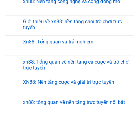
xn88: Nền tảng công nghệ và cộng đồng mở
Giới thiệu về xn88: nền tảng chơi trò chơi trực
tuyến
Xn88: Tổng quan và trải nghiệm
xn88: Tổng quan về nền tảng cá cược và trò chơi
trực tuyến
XN88: Nền tảng cược và giải trí trực tuyến
xn88: tổng quan về nền tảng trực tuyến nổi bật