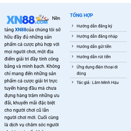
TỔNG HỢP
Nền
Hướng dẫn đăng ký
tảng
XN88
của chúng tôi sở
Hướng dẫn đăng nhập
hữu đầy đủ những sản
phẩm cá cược phù hợp với
Hướng dẫn gửi tiền
mọi người chơi, một địa
Hướng dẫn rút tiền
điểm giải trí đầy tính công
bằng và minh bạch. Không
Ứng dụng điện thoại di
chỉ mang đến những sản
động
phẩm cá cược giải trí trực
Tác giả : Lâm Minh Hậu
tuyến hàng đầu mà chưa
đựng hàng trăm những ưu
đãi, khuyến mãi đặc biệt
cho người chơi cũ lẫn
người chơi mới. Cuối cùng
là dịch vụ chăm sóc người