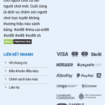
cho người chơi cũ lẫn
người chơi mới. Cuối cùng
là dịch vụ chăm sóc người
chơi trực tuyến không
thương hiệu nào sánh
bằng. #xn88 #nha-cai-xn88
#xn88 #w88 #xn88 ch
LIÊN KẾT NHANH
Về chúng tôị
Điều khoản điều kiệṇ
Chính sách bảo mậṭ
Liên hệ̣