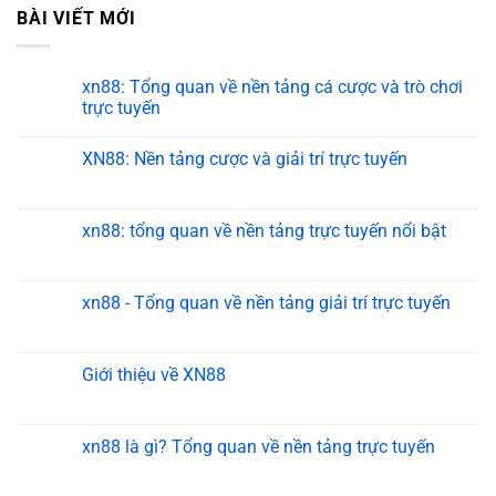
BÀI VIẾT MỚI
xn88: Tổng quan về nền tảng cá cược và trò chơi
trực tuyến
XN88: Nền tảng cược và giải trí trực tuyến
xn88: tổng quan về nền tảng trực tuyến nổi bật
xn88 - Tổng quan về nền tảng giải trí trực tuyến
Giới thiệu về XN88
xn88 là gì? Tổng quan về nền tảng trực tuyến