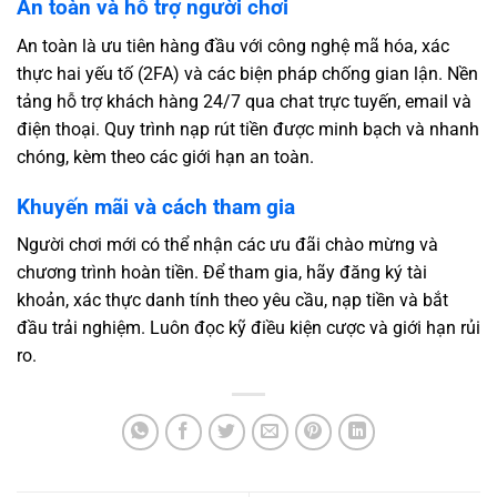
An toàn và hỗ trợ người chơi
An toàn là ưu tiên hàng đầu với công nghệ mã hóa, xác
thực hai yếu tố (2FA) và các biện pháp chống gian lận. Nền
tảng hỗ trợ khách hàng 24/7 qua chat trực tuyến, email và
điện thoại. Quy trình nạp rút tiền được minh bạch và nhanh
chóng, kèm theo các giới hạn an toàn.
Khuyến mãi và cách tham gia
Người chơi mới có thể nhận các ưu đãi chào mừng và
chương trình hoàn tiền. Để tham gia, hãy đăng ký tài
khoản, xác thực danh tính theo yêu cầu, nạp tiền và bắt
đầu trải nghiệm. Luôn đọc kỹ điều kiện cược và giới hạn rủi
ro.