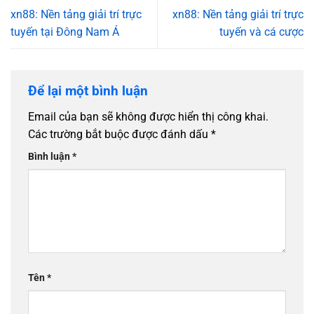
xn88: Nền tảng giải trí trực
xn88: Nền tảng giải trí trực
tuyến tại Đông Nam Á
tuyến và cá cược
Để lại một bình luận
Email của bạn sẽ không được hiển thị công khai.
Các trường bắt buộc được đánh dấu
*
Bình luận
*
Tên
*