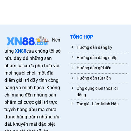
TỔNG HỢP
Nền
Hướng dẫn đăng ký
tảng
XN88
của chúng tôi sở
Hướng dẫn đăng nhập
hữu đầy đủ những sản
phẩm cá cược phù hợp với
Hướng dẫn gửi tiền
mọi người chơi, một địa
Hướng dẫn rút tiền
điểm giải trí đầy tính công
bằng và minh bạch. Không
Ứng dụng điện thoại di
chỉ mang đến những sản
động
phẩm cá cược giải trí trực
Tác giả : Lâm Minh Hậu
tuyến hàng đầu mà chưa
đựng hàng trăm những ưu
đãi, khuyến mãi đặc biệt