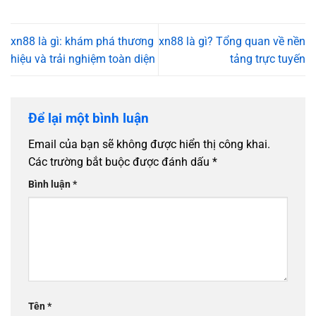
xn88 là gì: khám phá thương
xn88 là gì? Tổng quan về nền
hiệu và trải nghiệm toàn diện
tảng trực tuyến
Để lại một bình luận
Email của bạn sẽ không được hiển thị công khai.
Các trường bắt buộc được đánh dấu
*
Bình luận
*
Tên
*