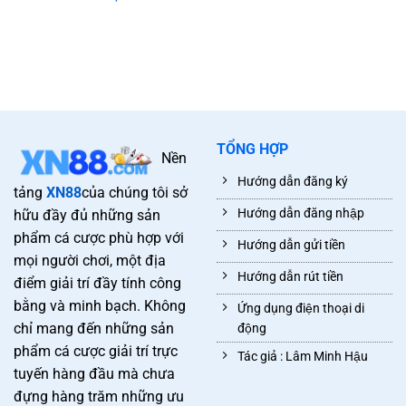
TỔNG HỢP
Nền
Hướng dẫn đăng ký
tảng
XN88
của chúng tôi sở
Hướng dẫn đăng nhập
hữu đầy đủ những sản
phẩm cá cược phù hợp với
Hướng dẫn gửi tiền
mọi người chơi, một địa
Hướng dẫn rút tiền
điểm giải trí đầy tính công
bằng và minh bạch. Không
Ứng dụng điện thoại di
chỉ mang đến những sản
động
phẩm cá cược giải trí trực
Tác giả : Lâm Minh Hậu
tuyến hàng đầu mà chưa
đựng hàng trăm những ưu