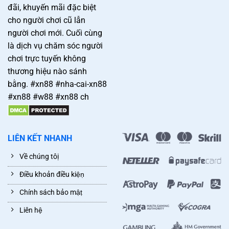
đãi, khuyến mãi đặc biệt
cho người chơi cũ lẫn
người chơi mới. Cuối cùng
là dịch vụ chăm sóc người
chơi trực tuyến không
thương hiệu nào sánh
bằng. #xn88 #nha-cai-xn88
#xn88 #w88 #xn88 ch
LIÊN KẾT NHANH
Về chúng tôị
Điều khoản điều kiệṇ
Chính sách bảo mậṭ
Liên hệ̣