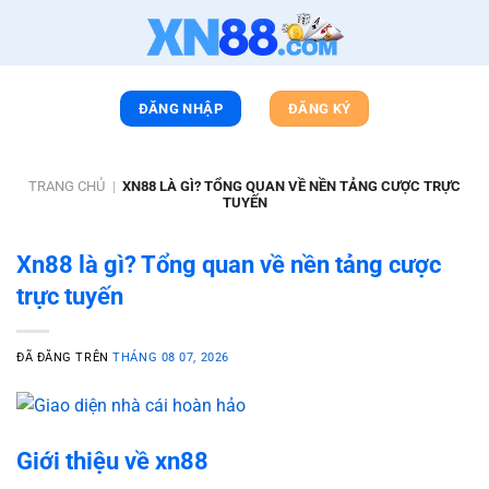
Chuyển
đến
nội
dung
ĐĂNG NHẬP
ĐĂNG KÝ
TRANG CHỦ
|
XN88 LÀ GÌ? TỔNG QUAN VỀ NỀN TẢNG CƯỢC TRỰC
TUYẾN
Xn88 là gì? Tổng quan về nền tảng cược
trực tuyến
ĐÃ ĐĂNG TRÊN
THÁNG 08 07, 2026
Giới thiệu về xn88