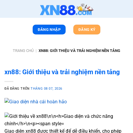
Chuyển
đến
nội
dung
ĐĂNG NHẬP
ĐĂNG KÝ
TRANG CHỦ
|
XN88: GIỚI THIỆU VÀ TRẢI NGHIỆM NỀN TẢNG
xn88: Giới thiệu và trải nghiệm nền tảng
ĐÃ ĐĂNG TRÊN
THÁNG 08 07, 2026
Giao diện xn88 được thiết kế để dễ điều khiển, cho phép