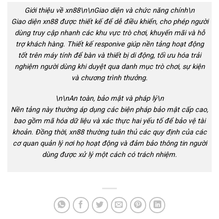
Giới thiệu về xn88\n\n
Giao diện và chức năng chính
\n
Giao diện xn88 được thiết kế để dễ điều khiển, cho phép người
dùng truy cập nhanh các khu vực trò chơi, khuyến mãi và hỗ
trợ khách hàng. Thiết kế responive giúp nền tảng hoạt động
tốt trên máy tính để bàn và thiết bị di động, tối ưu hóa trải
nghiệm người dùng khi duyệt qua danh mục trò chơi, sự kiện
và chương trình thưởng.
\n\n
An toàn, bảo mật và pháp lý
\n
Nền tảng này thường áp dụng các biện pháp bảo mật cấp cao,
bao gồm mã hóa dữ liệu và xác thực hai yếu tố để bảo vệ tài
khoản. Đồng thời, xn88 thường tuân thủ các quy định của các
cơ quan quản lý nơi họ hoạt động và đảm bảo thông tin người
dùng được xử lý một cách có trách nhiệm.