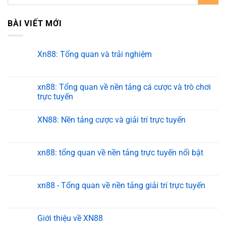
BÀI VIẾT MỚI
Xn88: Tổng quan và trải nghiệm
xn88: Tổng quan về nền tảng cá cược và trò chơi
trực tuyến
XN88: Nền tảng cược và giải trí trực tuyến
xn88: tổng quan về nền tảng trực tuyến nổi bật
xn88 - Tổng quan về nền tảng giải trí trực tuyến
Giới thiệu về XN88