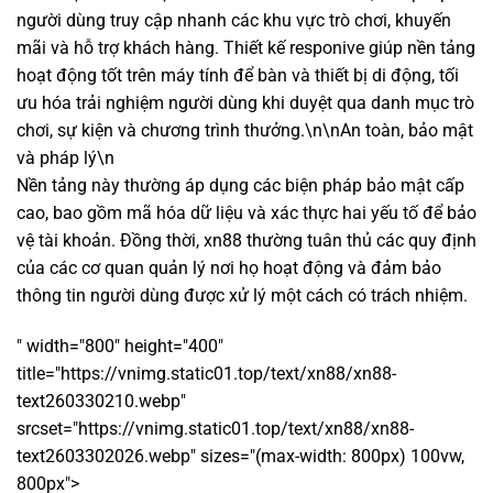
người dùng truy cập nhanh các khu vực trò chơi, khuyến
mãi và hỗ trợ khách hàng. Thiết kế responive giúp nền tảng
hoạt động tốt trên máy tính để bàn và thiết bị di động, tối
ưu hóa trải nghiệm người dùng khi duyệt qua danh mục trò
chơi, sự kiện và chương trình thưởng.
\n\n
An toàn, bảo mật
và pháp lý
\n
Nền tảng này thường áp dụng các biện pháp bảo mật cấp
cao, bao gồm mã hóa dữ liệu và xác thực hai yếu tố để bảo
vệ tài khoản. Đồng thời, xn88 thường tuân thủ các quy định
của các cơ quan quản lý nơi họ hoạt động và đảm bảo
thông tin người dùng được xử lý một cách có trách nhiệm.
" width="800" height="400"
title="https://vnimg.static01.top/text/xn88/xn88-
text260330210.webp"
srcset="https://vnimg.static01.top/text/xn88/xn88-
text2603302026.webp" sizes="(max-width: 800px) 100vw,
800px">