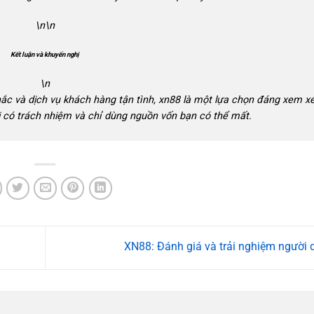
\n\n
Kết luận và khuyến nghị
\n
hắc và dịch vụ khách hàng tận tình, xn88 là một lựa chọn đáng xem x
i có trách nhiệm và chỉ dùng nguồn vốn bạn có thể mất.
XN88: Đánh giá và trải nghiệm người