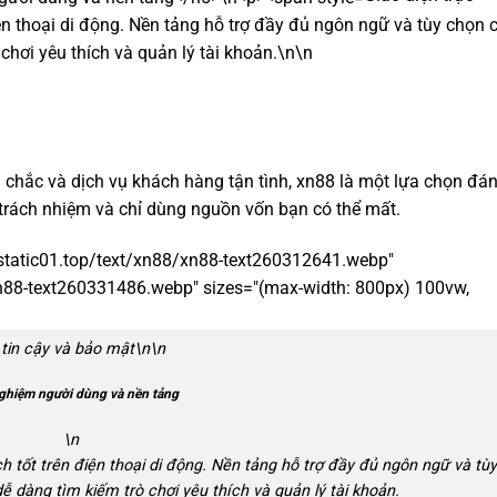
iện thoại di động. Nền tảng hỗ trợ đầy đủ ngôn ngữ và tùy chọn 
chơi yêu thích và quản lý tài khoản.
\n\n
 chắc và dịch vụ khách hàng tận tình, xn88 là một lựa chọn đá
 trách nhiệm và chỉ dùng nguồn vốn bạn có thể mất.
g.static01.top/text/xn88/xn88-text260312641.webp"
xn88-text260331486.webp" sizes="(max-width: 800px) 100vw,
tin cậy và bảo mật\n\n
nghiệm người dùng và nền tảng
\n
ch tốt trên điện thoại di động. Nền tảng hỗ trợ đầy đủ ngôn ngữ và tùy
ễ dàng tìm kiếm trò chơi yêu thích và quản lý tài khoản.