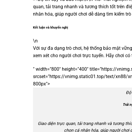
quan, tải trang nhanh và tương thích tốt trên đ
nhân hóa, giúp người chơi dễ dàng tìm kiếm trò 
Kết luận và khuyến nghị
\n
Với sự đa dạng trò chơi, hệ thống bảo mật vững
xem xét cho người chơi trực tuyến. Hãy chơi có
" width="800" height="400" title="https://vnim
srcset="https://vnimg.static01.top/text/xn88/
800px">
Độ 
Trải 
Giao diện trực quan, tải trang nhanh và tương thí
chọn cá nhân hóa, giúp người chơi d