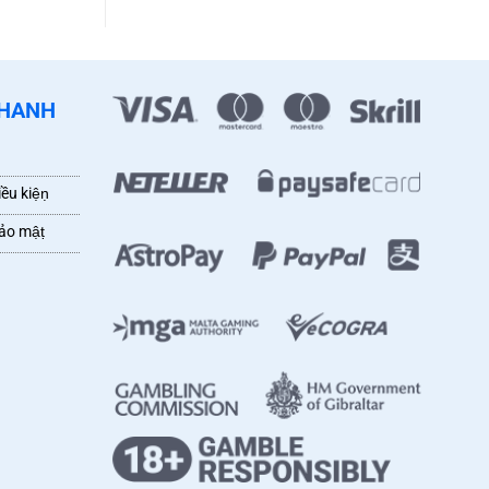
NHANH
̀u kiệṇ
̉o mậṭ