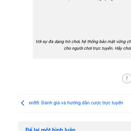
Với sự đa dạng trò chơi, hệ thống bảo mật vững c
cho người chơi trực tuyến. Hãy chơ
xn88: Đánh giá và hướng dẫn cược trực tuyến
Để lại một bình luận